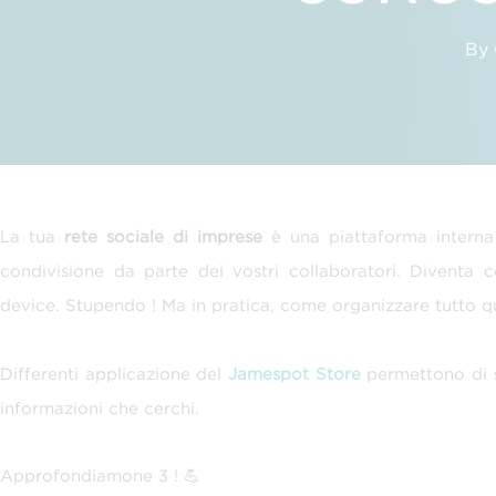
By 
La tua
rete sociale di imprese
è una piattaforma intern
condivisione da parte dei vostri collaboratori. Diventa 
device. Stupendo ! Ma in pratica, come organizzare tutto q
Differenti applicazione del
Jamespot Store
permettono di s
informazioni che cerchi.
Approfondiamone 3 ! 💪