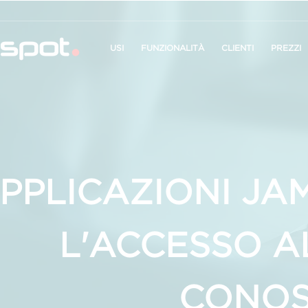
USI
FUNZIONALITÀ
CLIENTI
PREZZI
APPLICAZIONI JA
L'ACCESSO A
CONO