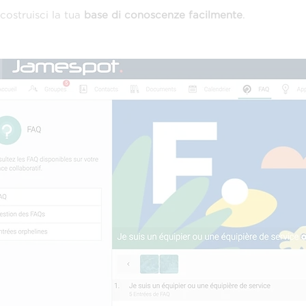
costruisci la tua
base di conoscenze facilmente
.